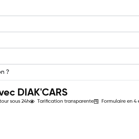
on ?
le support
avec DIAK'CARS
tour sous 24h
Tarification transparente
Formulaire en 4