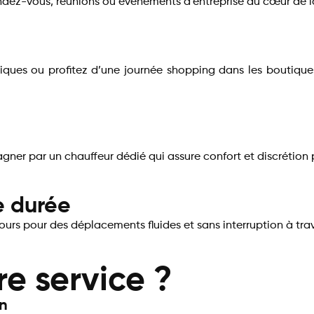
endez-vous, réunions ou événements d’entreprise au cœur de l
iques ou profitez d’une journée shopping dans les boutique
agner par un chauffeur dédié qui assure confort et discréti
e durée
jours pour des déplacements fluides et sans interruption à trav
re service ?
on